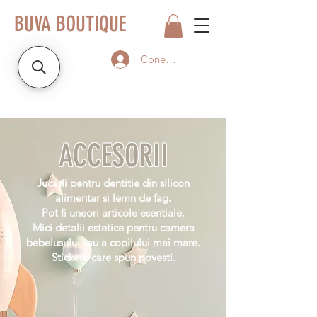
BUVA BOUTIQUE
Conectează-te
ACCESORII
Jucarii pentru dentitie din silicon
alimentar si lemn de fag.
Pot fi uneori articole esentiale.
Mici detalii estetice pentru camera
bebelusului sau a copilului mai mare.
Stickere care spun povesti.