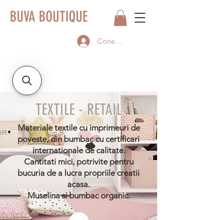
BUVA BOUTIQUE
Conectează-te
TEXTILE - RETAIL
Materiale textile cu imprimeuri de
poveste, din bumbac cu certificari
internationale de calitate.
Cantitati mici, potrivite pentru
bucuria de a lucra propriile creatii
acasa.
Muselina si bumbac organic.