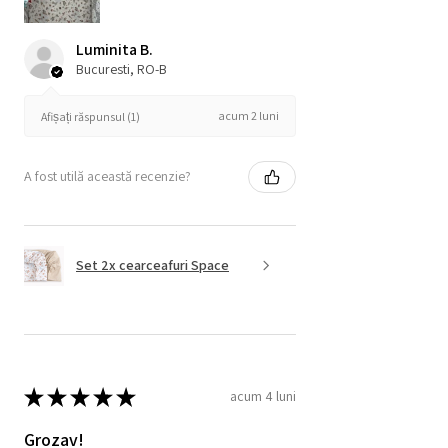
Luminita B.
Bucuresti, RO-B
acum 2 luni
Afișați răspunsul (1)
A fost utilă această recenzie?
Set 2x cearceafuri Space
★
★
★
★
★
acum 4 luni
Grozav!