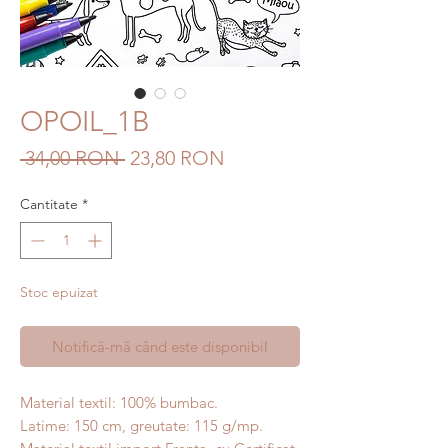
OPOIL_1B
Preț
Preț
 34,00 RON 
23,80 RON
normal
redus
Cantitate
*
Stoc epuizat
Notifică-mă când este disponibil
Material textil: 100% bumbac.
Latime: 150 cm, greutate: 115 g/mp.