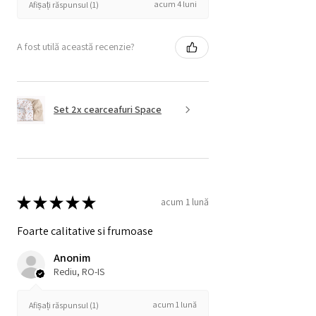
acum 4 luni
Afișați răspunsul (1)
A fost utilă această recenzie?
Set 2x cearceafuri Space
★
★
★
★
★
acum 1 lună
Foarte calitative si frumoase
Anonim
Rediu, RO-IS
acum 1 lună
Afișați răspunsul (1)