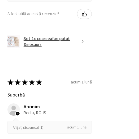
A fost utilă această recenzie?
Set 2x cearceafuri patut
Dinosaurs
★
★
★
★
★
acum 1 lună
Superbă
Anonim
Rediu, RO-IS
acum 1 lună
Afișați răspunsul (1)