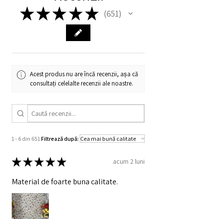
bumbacului.
★
★
★
★
★
651
651
Acest produs nu are încă recenzii, așa că
consultați celelalte recenzii ale noastre.
1 - 6 din 651
Filtrează după:
★
★
★
★
★
acum 2 luni
Material de foarte buna calitate.