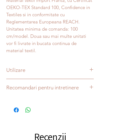
Material textil import Franta, cu Certificat
OEKO-TEX Standard 100, Confidence in
Textiles si in conformitate cu
Reglementarea Europeana REACH.
Unitatea minima de comanda: 100
cm/model. Doua sau mai multe unitati
vor fi livrate in bucata continua de
material textil.
Utilizare
Lenjerii pentru camera copilului,
Recomandari pentru intretinere
decoratiuni, perdele, pernite decorative,
etc.
Spalare automata/manuala la maxim 30
°C, cu detergent pentru rufe colorate.
Stoarcere automata la un numar moderat
de rotatii/minut.
Fara albire sau curatare chimica.
Recenzii
Calcare la temperaturi asociate