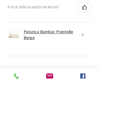
A fost utilă această recenzie?
Paturica Bumbac Pointelle
Beige
★
★
★
★
★
acum 1 lună
Minunat!
Anonim
Rediu, RO-IS
acum 1 lună
Afișați răspunsul (1)