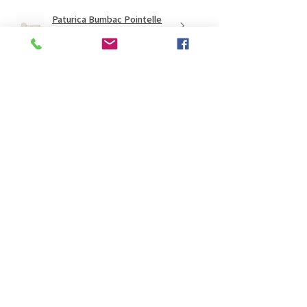
Paturica Bumbac Pointelle
Beige
★
★
★
★
★
acum 1 lună
Minunat!
Anonim
Rediu, RO-IS
acum 1 lună
Afișați răspunsul (1)
A fost utilă această recenzie?