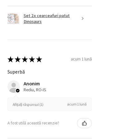
Set 2x cearceafuri patut
Dinosaurs
★
★
★
★
★
acum 1 lună
Superbă
Anonim
Rediu, RO-IS
acum 1 lună
Afișați răspunsul (1)
A fost utilă această recenzie?