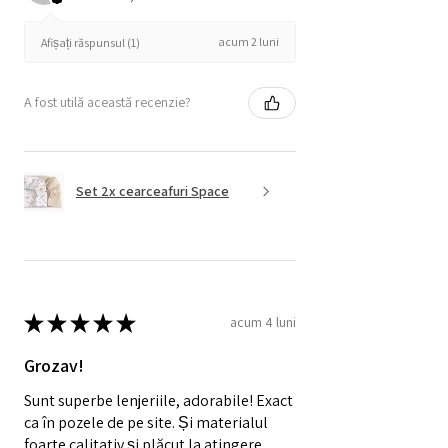
acum 2 luni
Afișați răspunsul (1)
A fost utilă această recenzie?
Set 2x cearceafuri Space
★
★
★
★
★
acum 4 luni
Grozav!
Sunt superbe lenjeriile, adorabile! Exact
ca în pozele de pe site. Și materialul
foarte calitativ și plăcut la atingere.