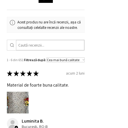
Nota:
Spalarile la temperaturi joase și
bebelusului.
programele de stoarcere la viteze reduse
Citeste mai multe pe:
www.buva-
sunt mai delicate cu articolele, ajutand la
boutique.com/despre-muselina-organica
mentinerea culorii și a structurii
Acest produs nu are încă recenzii, așa că
materialului. In același timp, se reduce
consultați celelalte recenzii ale noastre.
consumul de energie care se utilizeaza in
procesele de ingrijire.
1 - 6 din 651
Filtrează după:
★
★
★
★
★
acum 2 luni
Material de foarte buna calitate.
Luminita B.
Bucuresti, RO-B