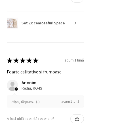
Set 2x cearceafuri Space
★
★
★
★
★
acum 1 lună
Foarte calitative si frumoase
Anonim
Rediu, RO-IS
acum 1 lună
Afișați răspunsul (1)
A fost utilă această recenzie?