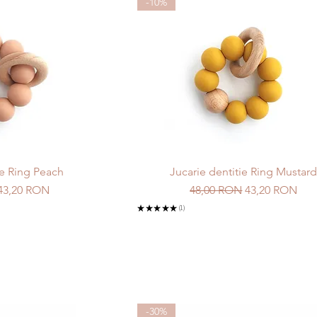
-10%
ie Ring Peach
Jucarie dentitie Ring Mustar
Preț redus
Preț normal
Preț redus
43,20 RON
48,00 RON
43,20 RON
★
★
★
★
★
1
1
-30%