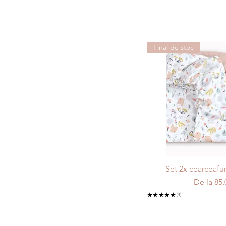
Final de stoc
Set 2x cearceafu
Preț red
De la
85
★
★
★
★
★
4
4