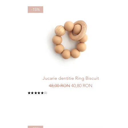
-15%
Jucarie dentitie Ring Biscuit
Preț normal
Preț redus
48,00 RON
40,80 RON
★
★
★
★
★
1
1