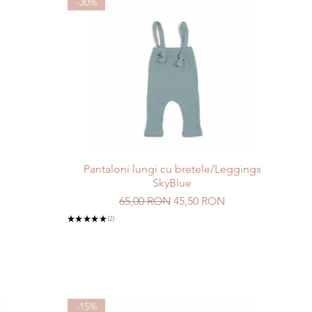
-30%
d
Pantaloni lungi cu bretele/Leggings
SkyBlue
Preț normal
Preț redus
65,00 RON
45,50 RON
★
★
★
★
★
2
2
-15%