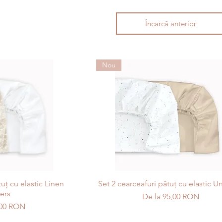
Încarcă anterior
Nou
tuț cu elastic Linen
Set 2 cearceafuri pătuț cu elastic U
ers
Preț redus
De la
95,00 RON
us
,00 RON