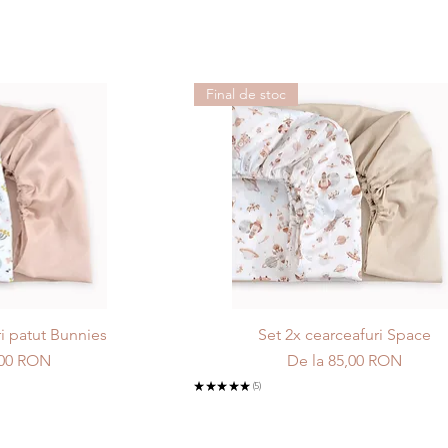
Final de stoc
ri patut Bunnies
Set 2x cearceafuri Space
us
Preț redus
,00 RON
De la
85,00 RON
★
★
★
★
★
5
5