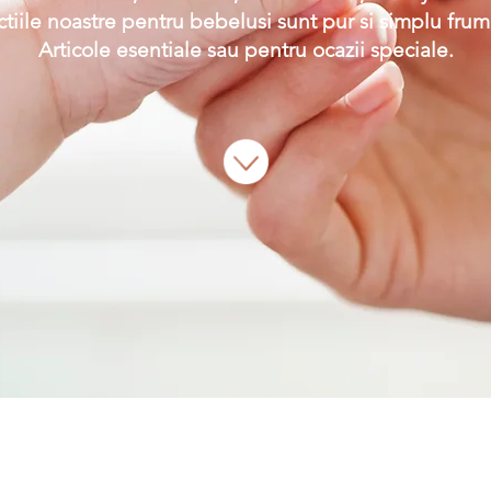
tiile noastre pentru bebelusi sunt pur si simplu fru
Articole esentiale sau pentru ocazii speciale.