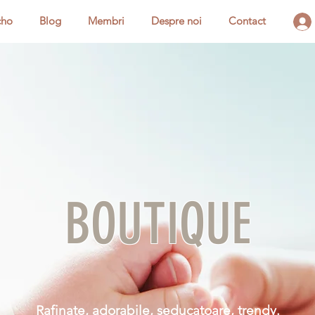
cho
Blog
Membri
Despre noi
Contact
BOUTIQUE
Rafinate, adorabile, seducatoare, trendy.