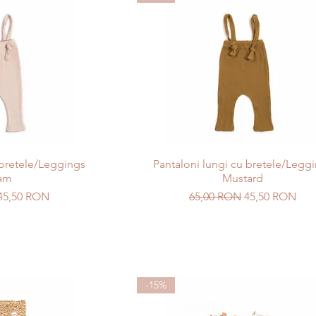
 bretele/Leggings
Pantaloni lungi cu bretele/Legg
am
Mustard
Preț redus
Preț normal
Preț redus
45,50 RON
65,00 RON
45,50 RON
-15%