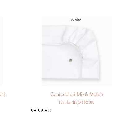
ush
Cearceafuri Mix& Match
Preț redus
De la
48,00 RON
★
★
★
★
★
5
5