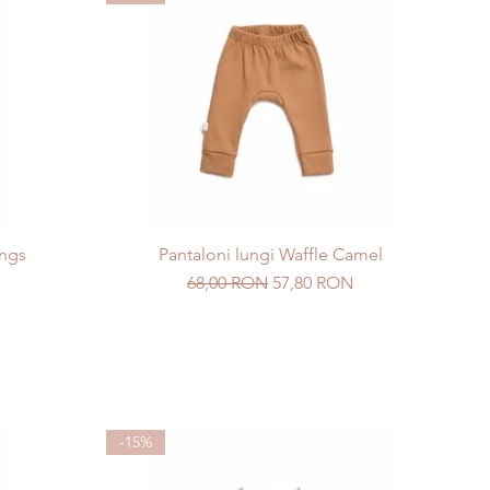
ings
Pantaloni lungi Waffle Camel
Preț normal
Preț redus
68,00 RON
57,80 RON
-15%