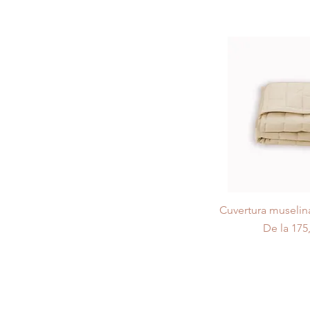
Cuvertura muselin
Preț redu
De la
175