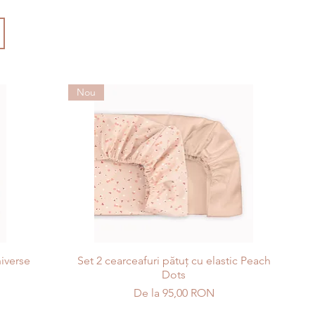
Nou
niverse
Set 2 cearceafuri pătuț cu elastic Peach
Dots
Preț redus
De la
95,00 RON