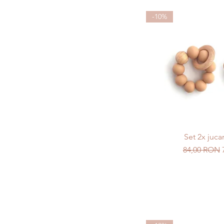
-10%
Set 2x jucar
Preț normal
84,00 RON