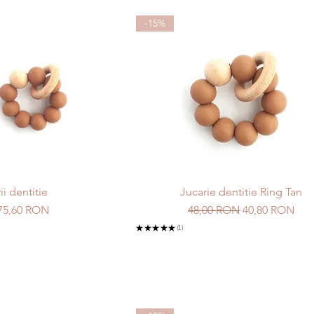
-15%
ii dentitie
Jucarie dentitie Ring Tan
Preț redus
Preț normal
Preț redus
75,60 RON
48,00 RON
40,80 RON
★
★
★
★
★
1
1