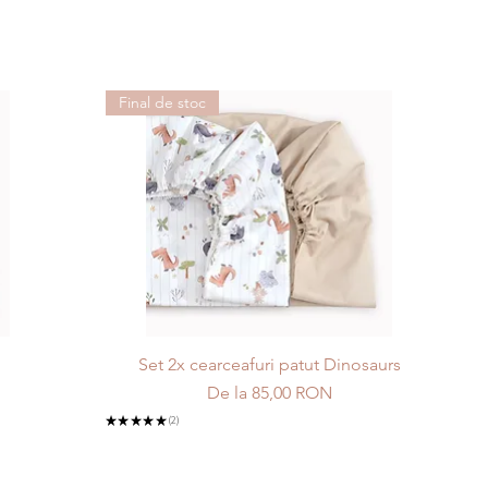
Final de stoc
Set 2x cearceafuri patut Dinosaurs
Preț redus
De la
85,00 RON
★
★
★
★
★
2
2