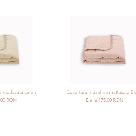
a matlasata Linen
Cuvertura muselina matlasata Bl
s
Preț redus
,00 RON
De la
175,00 RON