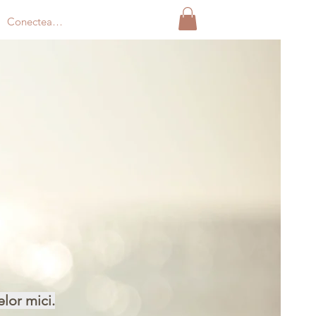
Conectează-te
elor mici.