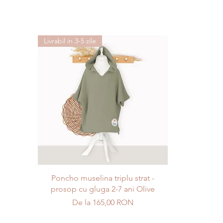
Livrabil in 3-5 zile
Afișare rapidă
Poncho muselina triplu strat -
prosop cu gluga 2-7 ani Olive
Preț redus
De la
165,00 RON