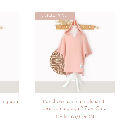
Livrabil in 3-5 zile
Afișare rapidă
cu gluga
Poncho muselina triplu strat -
s
prosop cu gluga 2-7 ani Coral
Preț redus
De la
165,00 RON