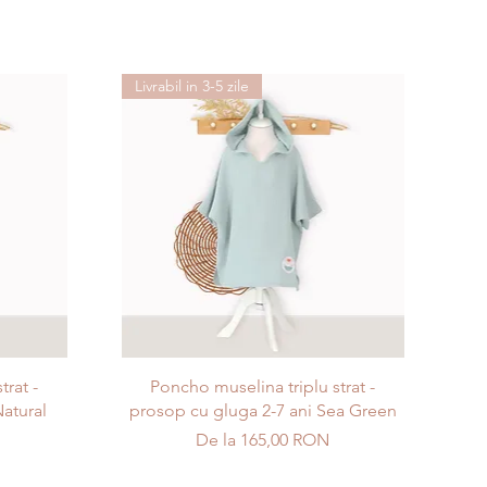
Livrabil in 3-5 zile
Afișare rapidă
trat -
Poncho muselina triplu strat -
atural
prosop cu gluga 2-7 ani Sea Green
Preț redus
De la
165,00 RON