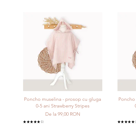
Afișare rapidă
Poncho muselina - prosop cu gluga
Poncho 
0-5 ani Strawberry Stripes
Preț redus
De la
99,00 RON
★
★
★
★
★
1
★
★
★
★
★
1
1