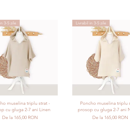
in 3-5 zile
Livrabil in 3-5 zile
Afișare rapidă
Afișare rapidă
o muselina triplu strat -
Poncho muselina triplu s
p cu gluga 2-7 ani Linen
prosop cu gluga 2-7 ani N
Preț redus
Preț redus
De la
165,00 RON
De la
165,00 RON