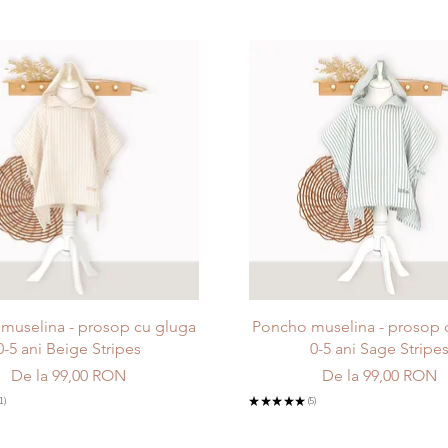
Afișare rapidă
Afișare rapidă
muselina - prosop cu gluga
Poncho muselina - prosop 
0-5 ani Beige Stripes
0-5 ani Sage Stripe
Preț redus
Preț redus
De la
99,00 RON
De la
99,00 RON
1
★
★
★
★
★
5
5