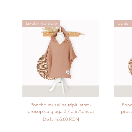
Livrabil in 3-5 zile
Livrabil 
Afișare rapidă
Poncho muselina triplu strat -
Ponch
prosop cu gluga 2-7 ani Apricot
proso
Preț redus
De la
165,00 RON