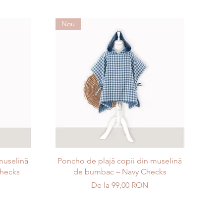
Nou
Afișare rapidă
muselină
Poncho de plajă copii din muselină
hecks
de bumbac – Navy Checks
Preț redus
De la
99,00 RON