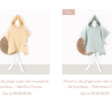
Nou
Afișare rapidă
Afișare rapidă
de plajă copii din muselină
Poncho de plajă copii din 
umbac – Vanilla Checks
de bumbac – Palmtree C
Preț redus
Preț redus
De la
99,00 RON
De la
99,00 RON