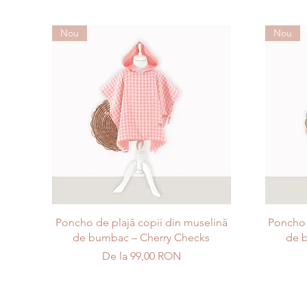
Nou
Nou
Afișare rapidă
Poncho de plajă copii din muselină
Poncho 
de bumbac – Cherry Checks
de b
Preț redus
De la
99,00 RON